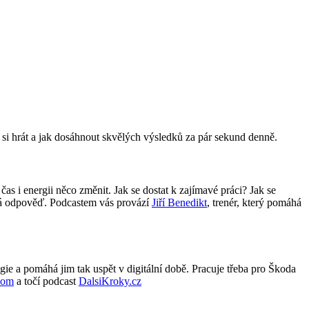
ak si hrát a jak dosáhnout skvělých výsledků za pár sekund denně.
as i energii něco změnit. Jak se dostat k zajímavé práci? Jak se
edá odpověď. Podcastem vás provází
Jiří Benedikt
, trenér, který pomáhá
ogie a pomáhá jim tak uspět v digitální době. Pracuje třeba pro Škoda
com
a točí podcast
DalsiKroky.cz