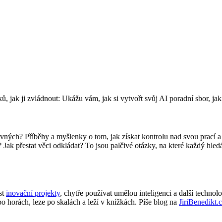
ků, jak ji zvládnout: Ukážu vám, jak si vytvořt svůj AI poradní sbor, j
vných? Příběhy a myšlenky o tom, jak získat kontrolu nad svou prací a č
? Jak přestat věci odkládat? To jsou palčivé otázky, na které každý hl
st
inovační projekty
, chytře používat umělou inteligenci a další technol
orách, leze po skalách a leží v knížkách. Píše blog na
JiriBenedikt.