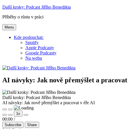
Přejít
Další kroky: Podcast Jiřího Benedikta
k
Příběhy o růstu v práci
obsahu
webu
Menu
Kde poslouchat:
Spotify
Apple Podcasty
Google Podcasty
Na webu
AI návyky: Jak nově přemýšlet a pracovat 
Další kroky: Podcast Jiřího Benedikta
AI návyky: Jak nově přemýšlet a pracovat v éře AI
Play
Pause
1x
Episode
Episode
Mute/Unmute
Rewind
Fast
00:00
/
Episode
10
Forward
Subscribe
Share
Seconds
30