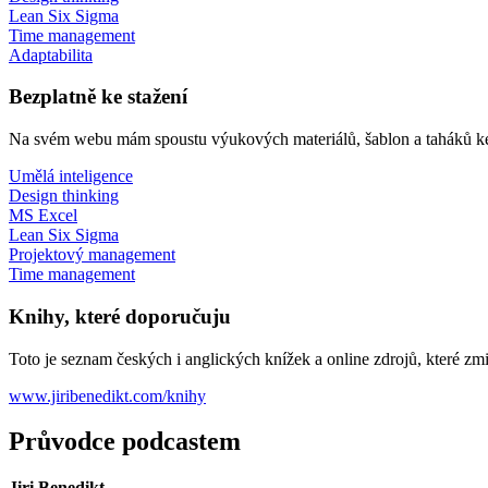
Lean Six Sigma
Time management
Adaptabilita
Bezplatně ke stažení
Na svém webu mám spoustu výukových materiálů, šablon a taháků ke 
Umělá inteligence
Design thinking
MS Excel
Lean Six Sigma
Projektový management
Time management
Knihy, které doporučuju
Toto je seznam českých i anglických knížek a online zdrojů, které z
www.jiribenedikt.com/knihy
Průvodce podcastem
Jiri Benedikt