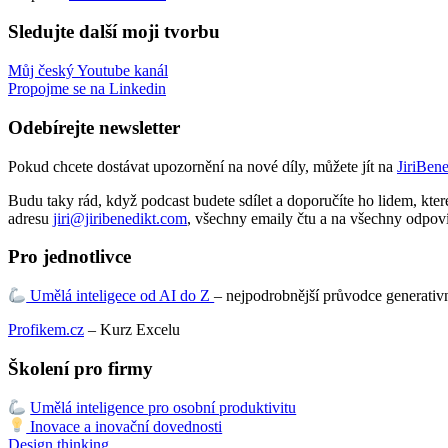
Sledujte další moji tvorbu
Můj český Youtube kanál
Propojme se na Linkedin
Odebírejte newsletter
Pokud chcete dostávat upozornění na nové díly, můžete jít na
JiriBen
Budu taky rád, když podcast budete sdílet a doporučíte ho lidem, kter
adresu
jiri@jiribenedikt.com
, všechny emaily čtu a na všechny odpov
Pro jednotlivce
Umělá inteligece od AI do Z
– nejpodrobnější průvodce generativn
Profikem.cz
– Kurz Excelu
Školení pro firmy
Umělá inteligence pro osobní produktivitu
Inovace a inovační dovednosti
Design thinking