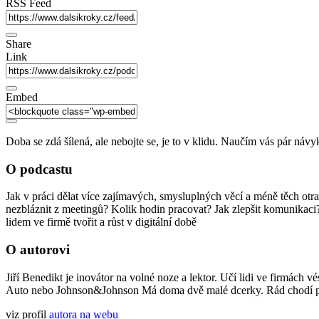
seconds
RSS Feed
Share
Link
Embed
Doba se zdá šílená, ale nebojte se, je to v klidu. Naučím vás pár návy
O podcastu
Jak v práci dělat více zajímavých, smysluplných věcí a méně těch otra
nezbláznit z meetingů? Kolik hodin pracovat? Jak zlepšit komunikaci
lidem ve firmě tvořit a růst v digitální době
O autorovi
Jiří Benedikt je inovátor na volné noze a lektor. Učí lidi ve firmách vé
Auto nebo Johnson&Johnson Má doma dvě malé dcerky. Rád chodí po h
viz profil
autora na webu